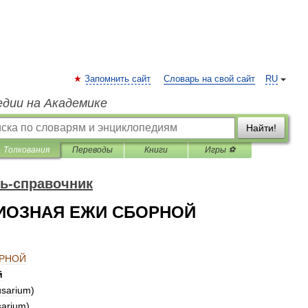
Запомнить сайт
Словарь на свой сайт
RU
едии на Академике
Найти!
Толкования
Переводы
Книги
Игры ⚽
ь-справочник
ИОЗНАЯ ЕЖИ СБОРНОЙ
РНОЙ
й
sarium
)
sarium
)