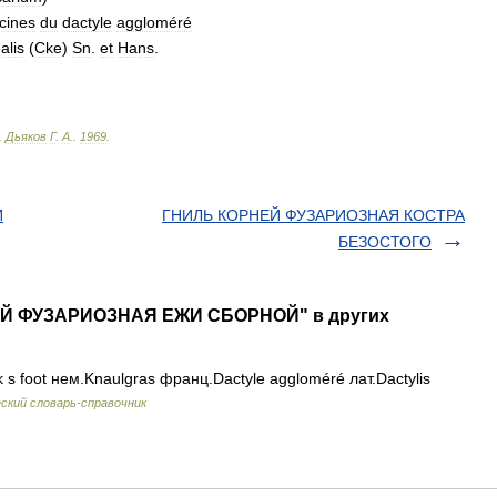
cines
du
dactyle
aggloméré
alis
(
Cke
)
Sn
.
et
Hans
.
.
Дьяков
Г
.
А
.
.
1969
.
И
ГНИЛЬ КОРНЕЙ ФУЗАРИОЗНАЯ КОСТРА
БЕЗОСТОГО
НЕЙ ФУЗАРИОЗНАЯ ЕЖИ СБОРНОЙ" в других
 s foot нем.Knaulgras франц.Dactyle aggloméré лат.Dactylis
кий словарь-справочник