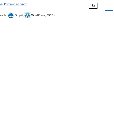
ка
,
Реклама на сайте
18+
omla,
Drupal,
WordPress, MODx.