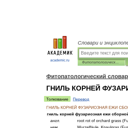
Словари и энциклоп
academic.ru
Фитопатологический словарь-справочник
Фитопатологический словар
ГНИЛЬ КОРНЕЙ ФУЗАР
Толкование
Перевод
ГНИЛЬ
КОРНЕЙ
ФУЗАРИОЗНАЯ
ЕЖИ
СБО
гниль
корней
фузариозная
ежи
сборно
англ
.
root
rot
of
orchard
grass
(
Fu
нем
.
Wurzelfäule
,
Knaulgras
(
Fu