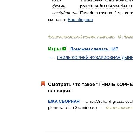
франц
.
pourriture
fusarienne
des
ra
возбудитель:
Fusarium
roseum
f
.
sp
.
cere
см
.
также
Ежа
сборная
Фитопатологический
словарь
-
справочник
. -
М
.
:
Наука
Игры ⚽
Поможем сделать НИР
ГНИЛЬ КОРНЕЙ ФУЗАРИОЗНАЯ ДЫН
Смотреть что такое "ГНИЛЬ КОР
словарях:
ЕЖА СБОРНАЯ
— англ.Orchard grass, cock
glomerata L. (Gramineae) …
Фитопатологичес